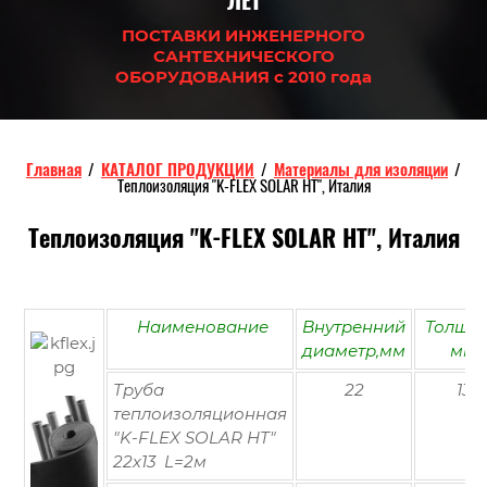
ЛЕТ
ПОСТАВКИ ИНЖЕНЕРНОГО
САНТЕХНИЧЕСКОГО
ОБОРУДОВАНИЯ с 2010 года
Главная
/
КАТАЛОГ ПРОДУКЦИИ
/
Материалы для изоляции
/
Теплоизоляция "K-FLEX SOLAR HT", Италия
Теплоизоляция "K-FLEX SOLAR HT", Италия
Наименование
Внутренний
Толщин
диаметр,мм
мм
Труба
22
13
теплоизоляционная
"K-FLEX SOLAR HT"
22х13 L=2м