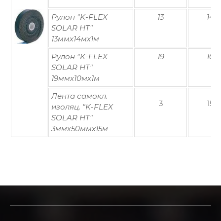
Рулон "K-FLEX
13
14
SOLAR HT"
13ммх14мх1м
Рулон "K-FLEX
19
10
SOLAR HT"
19ммх10мх1м
Лента самокл.
3
15
изоляц. "K-FLEX
SOLAR HT"
3ммх50ммх15м