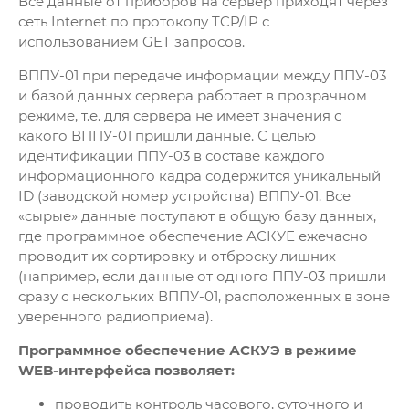
Все данные от приборов на сервер приходят через
сеть Internet по протоколу TCP/IP с
использованием GET запросов.
ВППУ-01 при передаче информации между ППУ-03
и базой данных сервера работает в прозрачном
режиме, т.е. для сервера не имеет значения с
какого ВППУ-01 пришли данные. С целью
идентификации ППУ-03 в составе каждого
информационного кадра содержится уникальный
ID (заводской номер устройства) ВППУ-01. Все
«сырые» данные поступают в общую базу данных,
где программное обеспечение АСКУЕ ежечасно
проводит их сортировку и отброску лишних
(например, если данные от одного ППУ-03 пришли
сразу с нескольких ВППУ-01, расположенных в зоне
уверенного радиоприема).
Программное обеспечение АСКУЭ в режиме
WEB-интерфейса позволяет:
проводить контроль часового, суточного и